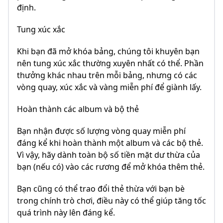
định.
Tung xúc xắc
Khi bạn đã mở khóa bảng, chúng tôi khuyên bạn
nên tung xúc xắc thường xuyên nhất có thể. Phần
thưởng khác nhau trên mỗi bảng, nhưng có các
vòng quay, xúc xắc và vàng miễn phí để giành lấy.
Hoàn thành các album và bộ thẻ
Bạn nhận được số lượng vòng quay miễn phí
đáng kể khi hoàn thành một album và các bộ thẻ.
Vì vậy, hãy dành toàn bộ số tiền mặt dư thừa của
bạn (nếu có) vào các rương để mở khóa thêm thẻ.
Bạn cũng có thể trao đổi thẻ thừa với bạn bè
trong chính trò chơi, điều này có thể giúp tăng tốc
quá trình này lên đáng kể.