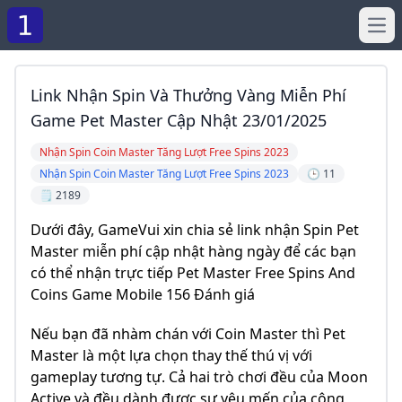
Ope
Link Nhận Spin Và Thưởng Vàng Miễn Phí
Game Pet Master Cập Nhật 23/01/2025
Nhận Spin Coin Master Tăng Lượt Free Spins 2023
Nhận Spin Coin Master Tăng Lượt Free Spins 2023
🕒 11
🗒️ 2189
Dưới đây, GameVui xin chia sẻ link nhận Spin Pet
Master miễn phí cập nhật hàng ngày để các bạn
có thể nhận trực tiếp Pet Master Free Spins And
Coins Game Mobile 156 Đánh giá
Nếu bạn đã nhàm chán với Coin Master thì Pet
Master là một lựa chọn thay thế thú vị với
gameplay tương tự. Cả hai trò chơi đều của Moon
Active và đều dành được sự yêu mến của cộng