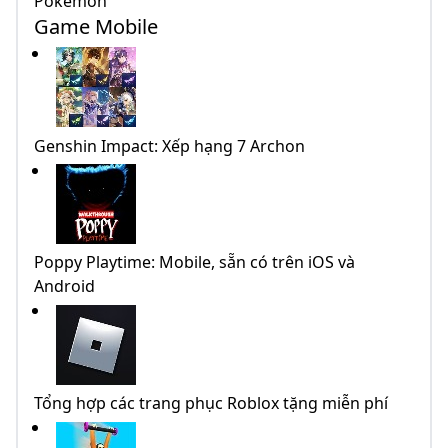
Pokemon
Game Mobile
Genshin Impact: Xếp hạng 7 Archon
Poppy Playtime: Mobile, sẵn có trên iOS và
Android
Tổng hợp các trang phục Roblox tặng miễn phí