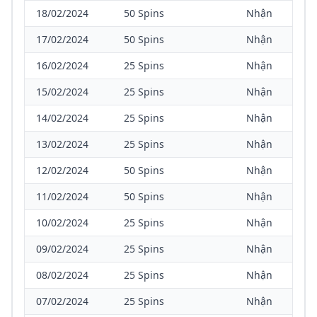
18/02/2024
50 Spins
Nhận
17/02/2024
50 Spins
Nhận
16/02/2024
25 Spins
Nhận
15/02/2024
25 Spins
Nhận
14/02/2024
25 Spins
Nhận
13/02/2024
25 Spins
Nhận
12/02/2024
50 Spins
Nhận
11/02/2024
50 Spins
Nhận
10/02/2024
25 Spins
Nhận
09/02/2024
25 Spins
Nhận
08/02/2024
25 Spins
Nhận
07/02/2024
25 Spins
Nhận