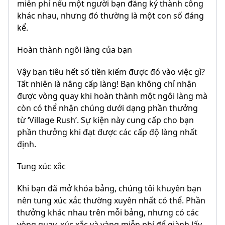
miễn phí nếu một người bạn đăng ký thành công
khác nhau, nhưng đó thường là một con số đáng
kể.
Hoàn thành ngôi làng của bạn
Vậy bạn tiêu hết số tiền kiếm được đó vào việc gì?
Tất nhiên là nâng cấp làng! Bạn không chỉ nhận
được vòng quay khi hoàn thành một ngôi làng mà
còn có thể nhận chúng dưới dạng phần thưởng
từ ‘Village Rush’. Sự kiện này cung cấp cho bạn
phần thưởng khi đạt được các cấp độ làng nhất
định.
Tung xúc xắc
Khi bạn đã mở khóa bảng, chúng tôi khuyên bạn
nên tung xúc xắc thường xuyên nhất có thể. Phần
thưởng khác nhau trên mỗi bảng, nhưng có các
vòng quay, xúc xắc và vàng miễn phí để giành lấy.