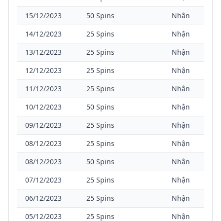
15/12/2023
50 Spins
Nhận
14/12/2023
25 Spins
Nhận
13/12/2023
25 Spins
Nhận
12/12/2023
25 Spins
Nhận
11/12/2023
25 Spins
Nhận
10/12/2023
50 Spins
Nhận
09/12/2023
25 Spins
Nhận
08/12/2023
25 Spins
Nhận
08/12/2023
50 Spins
Nhận
07/12/2023
25 Spins
Nhận
06/12/2023
25 Spins
Nhận
05/12/2023
25 Spins
Nhận