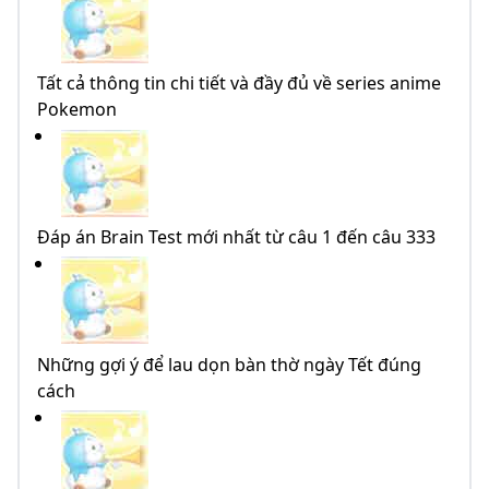
Tất cả thông tin chi tiết và đầy đủ về series anime
Pokemon
Đáp án Brain Test mới nhất từ câu 1 đến câu 333
Những gợi ý để lau dọn bàn thờ ngày Tết đúng
cách