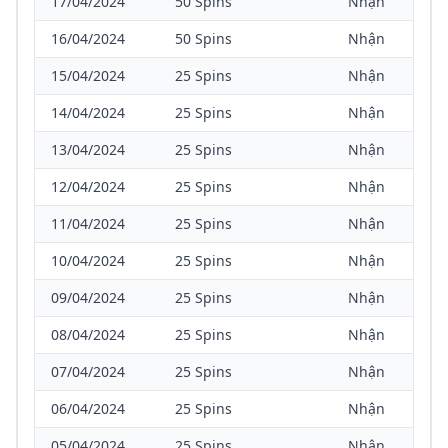
17/04/2024
50 Spins
Nhận
16/04/2024
50 Spins
Nhận
15/04/2024
25 Spins
Nhận
14/04/2024
25 Spins
Nhận
13/04/2024
25 Spins
Nhận
12/04/2024
25 Spins
Nhận
11/04/2024
25 Spins
Nhận
10/04/2024
25 Spins
Nhận
09/04/2024
25 Spins
Nhận
08/04/2024
25 Spins
Nhận
07/04/2024
25 Spins
Nhận
06/04/2024
25 Spins
Nhận
05/04/2024
25 Spins
Nhận