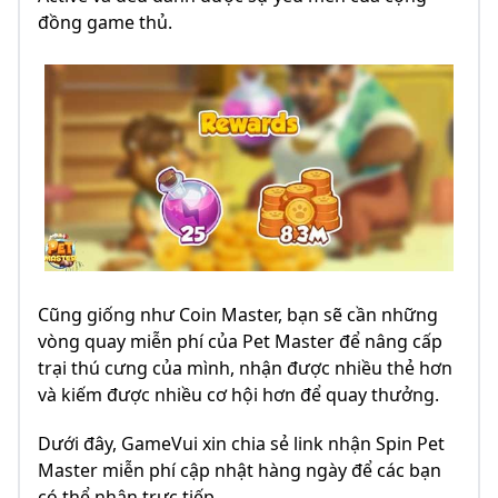
đồng game thủ.
Cũng giống như Coin Master, bạn sẽ cần những
vòng quay miễn phí của Pet Master để nâng cấp
trại thú cưng của mình, nhận được nhiều thẻ hơn
và kiếm được nhiều cơ hội hơn để quay thưởng.
Dưới đây, GameVui xin chia sẻ link nhận Spin Pet
Master miễn phí cập nhật hàng ngày để các bạn
có thể nhận trực tiếp