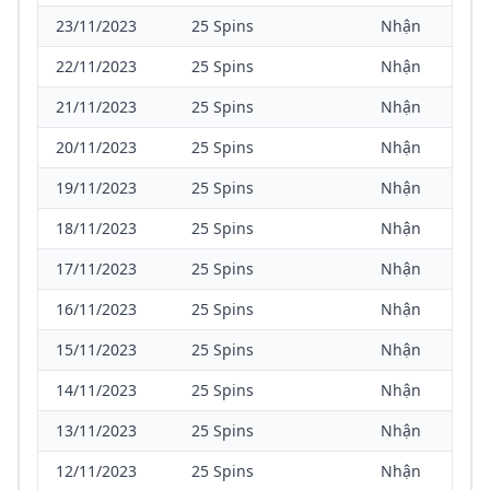
23/11/2023
25 Spins
Nhận
22/11/2023
25 Spins
Nhận
21/11/2023
25 Spins
Nhận
20/11/2023
25 Spins
Nhận
19/11/2023
25 Spins
Nhận
18/11/2023
25 Spins
Nhận
17/11/2023
25 Spins
Nhận
16/11/2023
25 Spins
Nhận
15/11/2023
25 Spins
Nhận
14/11/2023
25 Spins
Nhận
13/11/2023
25 Spins
Nhận
12/11/2023
25 Spins
Nhận