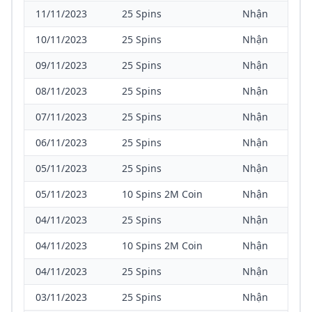
11/11/2023
25 Spins
Nhận
10/11/2023
25 Spins
Nhận
09/11/2023
25 Spins
Nhận
08/11/2023
25 Spins
Nhận
07/11/2023
25 Spins
Nhận
06/11/2023
25 Spins
Nhận
05/11/2023
25 Spins
Nhận
05/11/2023
10 Spins 2M Coin
Nhận
04/11/2023
25 Spins
Nhận
04/11/2023
10 Spins 2M Coin
Nhận
04/11/2023
25 Spins
Nhận
03/11/2023
25 Spins
Nhận